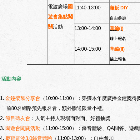
電波廣場
園
11:40-13:00
龜粄 DIY
遊會集點闖
自由參加
關
活動
13:00-14:00
草編(I)
線上報名
14:00-15:00
草編(II)
線上報名
活動內容
1.
金鐘榮耀分享會
（10:00-11:00）：榮獲本年度廣播金
前80名網路預先報名者，額外贈送限量小禮。
2.
節目聽友會
：人氣主持人現場面對面、好禮抽獎
3.
園遊會闖關活動
（11:00-15:00）：錄音體驗、QA問答
4.
麥寶電波3.0錄音體驗
（11:00-13:00）：自由參加