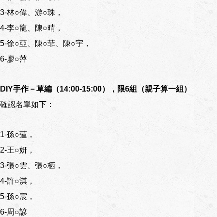
3-林○偉、游○珠，
4-李○龍、陳○晴，
5-徐○亞、陳○菲、陳○宇，
6-廖○萍
DIY手作－草編（14:00-15:00），限6組（親子算一組）
確認名單如下：
1-孫○蓮，
2-王○妍，
3-張○雲、張○栖，
4-許○淇，
5-孫○宸，
6-周○諺