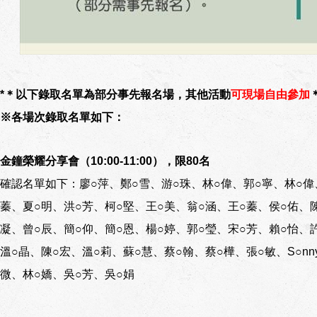
*＊以下錄取名單為部分事先報名場，其他活動
可現場自由參加
※各場次錄取名單如下：
金鐘榮耀分享會（10:00-11:00），限80名
確認名單如下：廖○萍、鄭○雪、游○珠、林○偉、郭○寧、林○偉
蓁、夏○明、洪○芳、柯○堅、王○美、翁○涵、王○蓁、侯○佑、
凝、曾○辰、簡○仰、簡○恩、楊○婷、郭○瑩、宋○芳、賴○怡、
溫○晶、陳○宏、溫○莉、蘇○慧、蔡○翰、蔡○樺、張○敏、S○nn
微、林○嬌、吳○芳、吳○娟