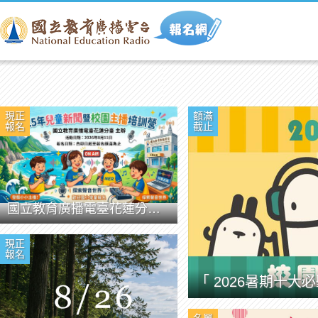
現正
額滿
報名
截止
國立教育廣播電臺花蓮分臺115年兒童新聞暨校園主播培訓營
現正
報名
「 2026暑期十