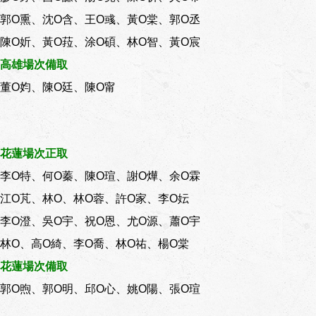
郭O熏、沈O含、王O彧、黃O棠、郭O丞
陳O妡、黃O菈、涂O碩、林O智、黃O宸
高雄場次備取
董O㚬、陳O廷、陳O甯
花蓮場次正取
李O特、何O蓁、陳O瑄、謝O燁、余O霖
江O芃、林O、林O蓉、許O家、李O妘
李O澄、吳O宇、祝O恩、尤O源、蕭O宇
林O、高O綺、李O喬、林O祐、楊O棠
花蓮場次備取
郭O煦、郭O明、邱O心、姚O陽、張O瑄