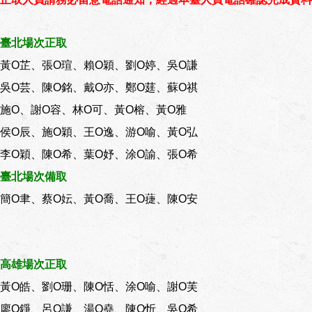
臺北場次正取
黃O芷、張O瑄、賴O穎、劉O婷、吳O謙
吳O芸、陳O銘、戴O亦、鄭O莛、蘇O祺
施O、謝O容、林O可、黃O榕、黃O雅
侯O辰、施O穎、王O逸、游O喻、黃O弘
李O穎、陳O希、葉O妤、涂O諭、張O希
臺北場次備取
簡O聿、蔡O妘、黃O喬、王O蓵、陳O安
高雄場次正取
黃O皓、劉O珊、陳O恬、涂O喻、謝O芙
廖O錚、呂O謙、湯O堯、陳O忻、吳O希