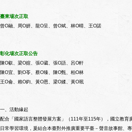
臺東場次正取
曾O融、周O妍、龍O呈、曾O斌、林O晴、王O諾
彰化場次正取公告
陳O叡、梁O媗、張O葳、張O語、呂O軒
陳O宜、劉O苓、蔡O臻、陳O甄、柏O林
王O侖、賴O鈞、黃O恩、梁O媃、黃O珉
一、活動緣起
配合「國家語言整體發展方案」（111年至115年），國立教
日常學習環境，爰結合本臺對外推廣重要平臺－聲音故事館、專